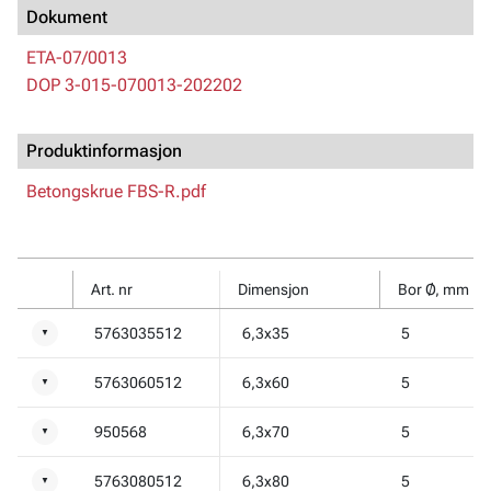
Dokument
ETA-07/0013
DOP 3-015-070013-202202
Produktinformasjon
Betongskrue FBS-R.pdf
Art. nr
Dimensjon
Bor Ø, mm
5763035512
6,3x35
5
▼
5763060512
6,3x60
5
▼
950568
6,3x70
5
▼
5763080512
6,3x80
5
▼