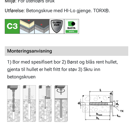
Miljø:
For utendørs bruk
Utførelse:
Betongskrue med HI-Lo gjenge. TORX®.
Monteringsanvisning
1) Bor med spesifisert bor 2) Børst og blås rent hullet,
gjenta til hullet er helt fritt for støv 3) Skru inn
betongskruen