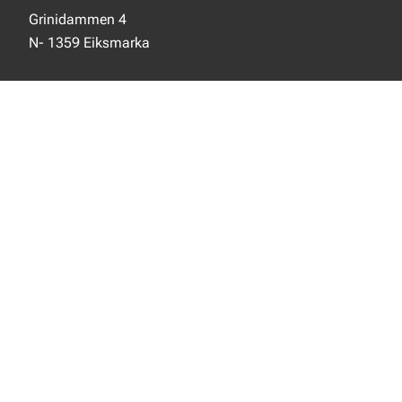
Grinidammen 4
N- 1359 Eiksmarka
SOSIALE MEDIER
Facebook
Instagram
LinkedIn
NYTT FRA EJOT
Nyheter
Nye produkter
INFORMASJON