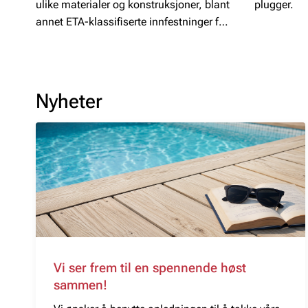
ulike materialer og konstruksjoner, blant
plugger.
annet ETA-klassifiserte innfestninger for
flate tak med fall.
Nyheter
Vi ser frem til en spennende høst
sammen!