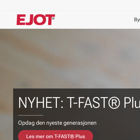
By
NYHET: Terrasseskr
For jevn forsenkning og pen finish
Les mer om Revolt®