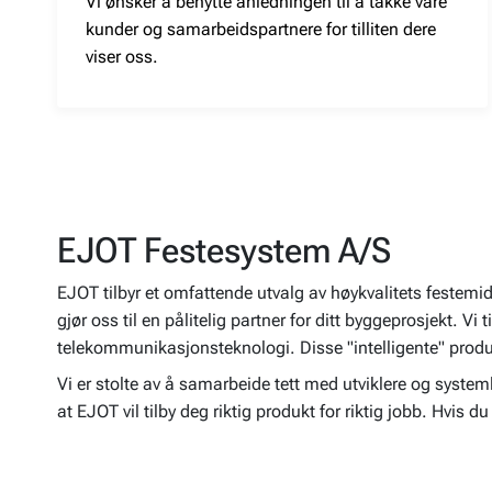
Vi ønsker å benytte anledningen til å takke våre
kunder og samarbeidspartnere for tilliten dere
viser oss.
EJOT Festesystem A/S
EJOT tilbyr et omfattende utvalg av høykvalitets festemidle
gjør oss til en pålitelig partner for ditt byggeprosjekt. V
telekommunikasjonsteknologi. Disse "intelligente" produ
Vi er stolte av å samarbeide tett med utviklere og syste
at EJOT vil tilby deg riktig produkt for riktig jobb. Hvis du 