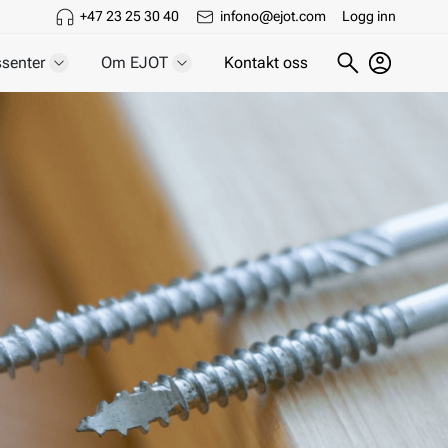
+47 23 25 30 40
infono@ejot.com
Logg inn
senter
Om EJOT
Kontakt oss