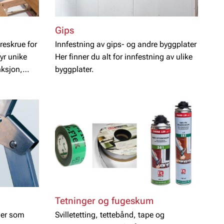
Gips
treskrue for
Innfestning av gips- og andre byggplater
byr unike
Her finner du alt for innfestning av ulike
nksjon,
byggplater.
fektiv
Tetninger og fugeskum
gler som
Svilletetting, tettebånd, tape og