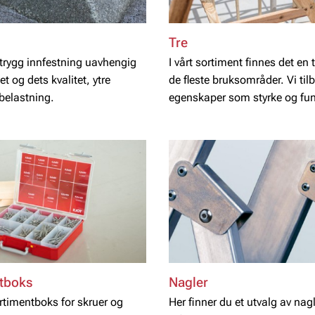
Tre
n trygg innfestning uavhengig
I vårt sortiment finnes det en 
et og dets kvalitet, ytre
de fleste bruksområder. Vi til
belastning.
egenskaper som styrke og fu
men fremfor alt en enkel og ef
installasjon av alle typer
trekonstruksjoner.
tboks
Nagler
rtimentboks for skruer og
Her finner du et utvalg av na