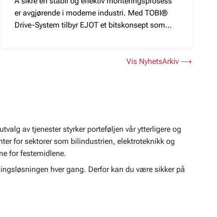
Å sikre en stabil og effektiv monteringsprosess
er avgjørende i moderne industri. Med TOBI®
Drive-System tilbyr EJOT et bitskonsept som
forenkler skrumontering og reduserer
forstyrrelser i produksjonen.
Vis NyhetsArkiv ⟶
valg av tjenester styrker porteføljen vår ytterligere og
nter for sektorer som bilindustrien, elektroteknikk og
ne for festemidlene.
tningsløsningen hver gang. Derfor kan du være sikker på