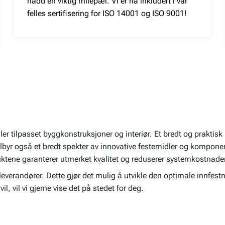
nådd en viktig milepæl. Vi er nå inkludert i vår
felles sertifisering for ISO 14001 og ISO 9001!
r tilpasset byggkonstruksjoner og interiør. Et bredt og praktisk ut
i tilbyr også et bredt spekter av innovative festemidler og kompone
ktene garanterer utmerket kvalitet og reduserer systemkostnade
mleverandører. Dette gjør det mulig å utvikle den optimale innfes
vil, vil vi gjerne vise det på stedet for deg.