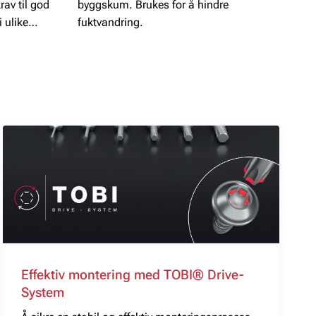
krav til god
byggskum. Brukes for å hindre
 ulike
fuktvandring.
Effektiv montering med TOBI® Drive-
System