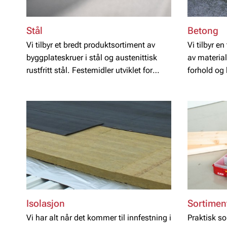
Stål
Betong
Vi tilbyr et bredt produktsortiment av
Vi tilbyr e
byggplateskruer i stål og austenittisk
av material
rustfritt stål. Festemidler utviklet for
forhold og 
feste av stål, profilplater i aluminium,
sandwichelementer mm.
Isolasjon
Sortimen
Vi har alt når det kommer til innfestning i
Praktisk so