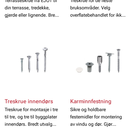
Terrasseskrue fra EJOT til
Treskrue for de fleste
din terrasse, tredekke,
bruksområder. Velg
gjerde eller lignende. Bredt
overflatebehandlet for ikke-
utvalg med både
kystbaserte miljøer, eller
overflatebehandlede skruer
rustfritt ved kysten eller ved
for utendørs bruk og
tunge industriområder.
rustfrie skruer for de tøffere
miljøene.
Treskrue innendørs
Karminnfestning
Treskrue for montasje i tre
Sikre og holdbare
til tre, og tre til byggplater
festemidler for montering
innendørs. Bredt utvalg
av vindu og dør. Gjør