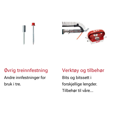
med ulike typer hode,
arbeidet ditt enklere med
bruksområder og
vårt utvalg av
dimensjoner.
karminnfestning.
Øvrig treinnfestning
Verktøy og tilbehør
Andre innfestninger for
Bits og bitssett i
bruk i tre.
forskjellige lengder.
Tilbehør til våre
innfestninger.