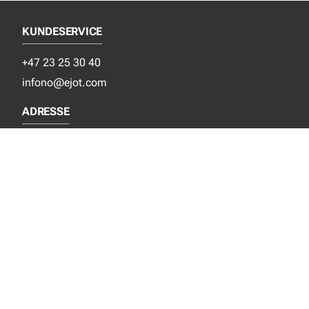
KUNDESERVICE
+47 23 25 30 40
infono@ejot.com
ADRESSE
EJOT Festesystem AS
Grinidammen 4
N- 1359 Eiksmarka
SOSIALE MEDIER
Facebook
Instagram
LinkedIn