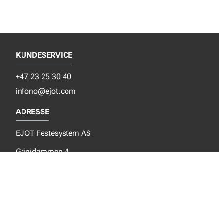
KUNDESERVICE
+47 23 25 30 40
infono@ejot.com
ADRESSE
EJOT Festesystem AS
Grinidammen 4
N- 1359 Eiksmarka
SOSIALE MEDIER
Facebook