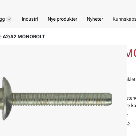
gg
Industri
Nye produkter
Nyheter
Kunnskaps
le A2/A2 MONOBOLT
Blindnagle A2/A2
Panhode og splint av rustfritt stål
MONOBOLT® er et blindnaglesystem utviklet f
nagleskjøtene.
MONOBOLT® oppfyller luftfartsmyndighetenes k
varierende materialstørrelser og gir mindre k
låst ved naglehodet samt den er vanntett.
Materiale:
Rustfritt stål A2/Rustfritt stål A2
Miljø:
For utendørs bruk