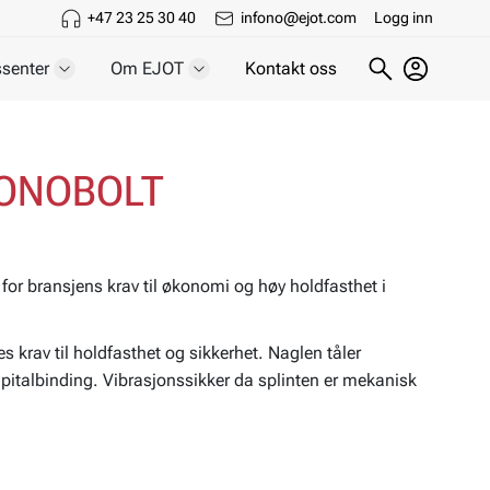
+47 23 25 30 40
infono@ejot.com
Logg inn
senter
Om EJOT
Kontakt oss
 MONOBOLT
or bransjens krav til økonomi og høy holdfasthet i
rav til holdfasthet og sikkerhet. Naglen tåler
apitalbinding. Vibrasjonssikker da splinten er mekanisk