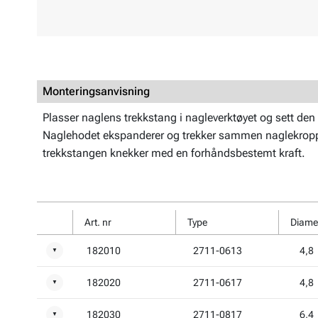
Monteringsanvisning
Plasser naglens trekkstang i nagleverktøyet og sett den d
Naglehodet ekspanderer og trekker sammen naglekroppen
trekkstangen knekker med en forhåndsbestemt kraft.
Art. nr
Type
Diame
182010
2711-0613
4,8
▼
182020
2711-0617
4,8
▼
182030
2711-0817
6,4
▼