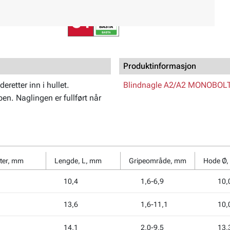
Produktinformasjon
eretter inn i hullet.
Blindnagle A2/A2 MONOBOLT
. Naglingen er fullført når
ter, mm
Lengde, L, mm
Gripeområde, mm
Hode Ø,
10,4
1,6-6,9
10,
13,6
1,6-11,1
10,
14,1
2,0-9,5
13,