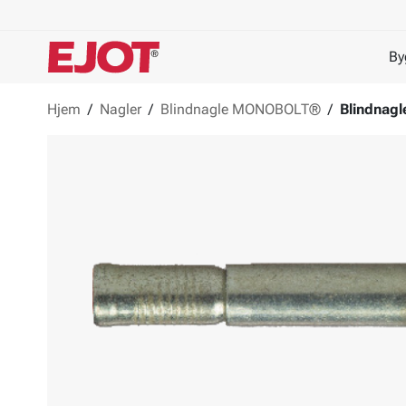
By
Hjem
/
Nagler
/
Blindnagle MONOBOLT®
/
Blindnag