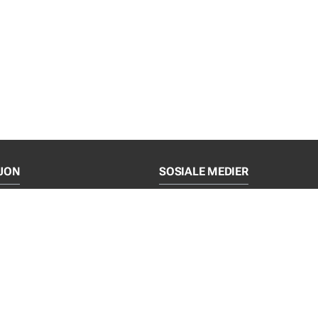
JON
SOSIALE MEDIER
log
Facebook
ce
Instagram
LinkedIn
lgs- og leveringsbetingelser
NYTT FRA EJOT