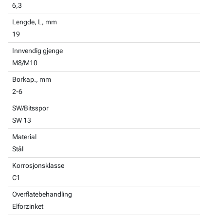
6,3
Lengde, L, mm
19
Innvendig gjenge
M8/M10
Borkap., mm
2-6
SW/Bitsspor
SW 13
Material
Stål
Korrosjonsklasse
C1
Overflatebehandling
Elforzinket