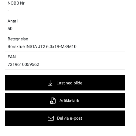
NOBB Nr
-
Antall
50
Betegnelse
Borskrue INSTA JT2 6,3x19-M8/M10
EAN
7319610059562
Last ned bilde
Artikkelark
Del via e-post