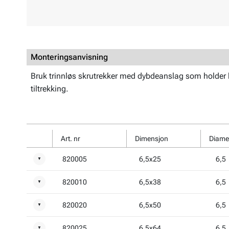
Monteringsanvisning
Bruk trinnløs skrutrekker med dybdeanslag som holder
tiltrekking.
Art. nr
Dimensjon
Diame
820005
6,5x25
6,5
▼
820010
6,5x38
6,5
▼
820020
6,5x50
6,5
▼
820025
6,5x64
6,5
▼