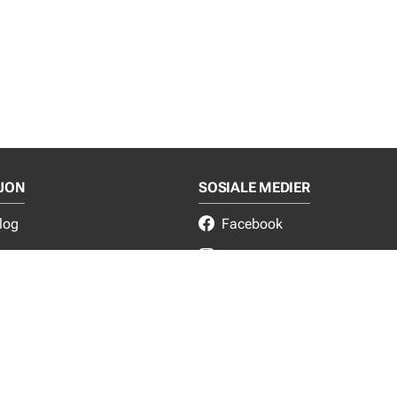
JON
SOSIALE MEDIER
log
Facebook
ce
Instagram
LinkedIn
lgs- og leveringsbetingelser
NYTT FRA EJOT
Nyheter