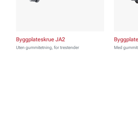
Byggplateskrue JA2
Byggplat
Uten gummitetning, for trestender
Med gummitet