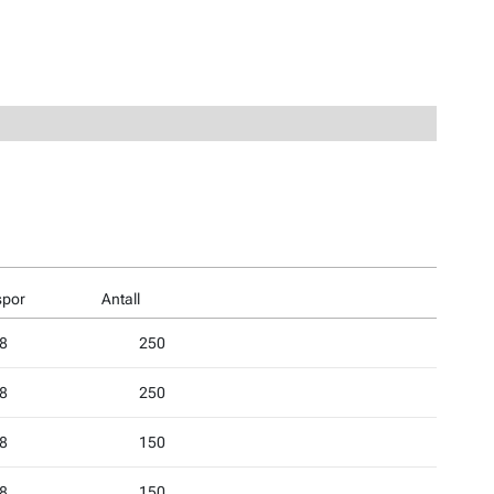
spor
Antall
8
250
8
250
8
150
8
150