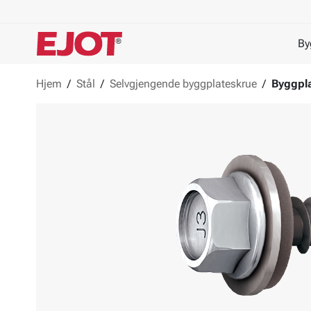
By
Hjem
/
Stål
/
Selvgjengende byggplateskrue
/
Byggpla