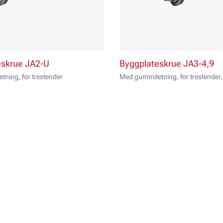
eskrue JA2-U
Byggplateskrue JA3-4,9
ning, for trestender
Med gummitetning, for trestender,