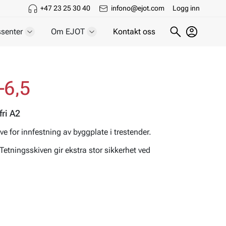
+47 23 25 30 40
infono@ejot.com
Logg inn
senter
Om EJOT
Kontakt oss
-6,5
ri A2
e for innfestning av byggplate i trestender.
Tetningsskiven gir ekstra stor sikkerhet ved