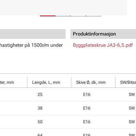
Produktinformasjon
 hastigheter på 1500r/m under
Byggplateskrue JA3-6,5.pdf
ter, mm
Lengde, L, mm
Skive Ø, dk, mm
SW/Bits
25
E16
SW 
38
E16
SW 
50
E16
SW 
64
E16
SW 