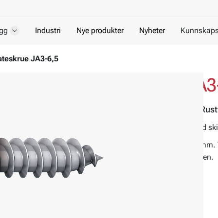
gg
Industri
Nye produkter
Nyheter
Kunnskaps
teskrue JA3-6,5
Byggplateskrue JA3
Med gummitetning, for trestender, Rustf
JA3 er en rustfri selvgjengende skrue med skiv
Skruen monteres i et forboret hull Ø 4,1 mm. 
skråmontering og tetter effektivt mot platen.
Materiale:
Rustfritt stål A2
Miljø:
For utendørs bruk
Utførelse:
A-gjenge med konet tupp