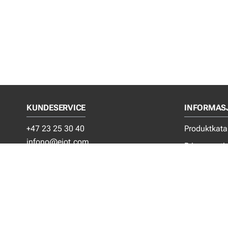
KUNDESERVICE
INFORMAS
+47 23 25 30 40
Produktkata
infono@ejot.com
Privacy noti
ADRESSE
Bærekraft
Generelle sa
EJOT Festesystem AS
Om EJOT
Grinidammen 4
Kontakt oss
N- 1359 Eiksmarka