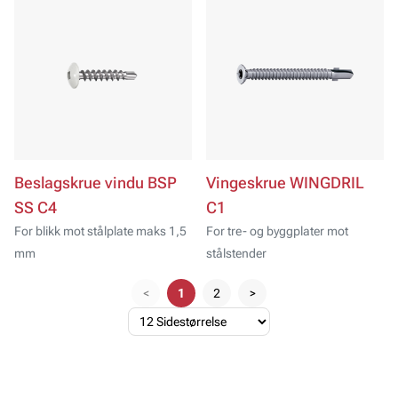
Beslagskrue vindu BSP
Vingeskrue WINGDRIL
SS C4
C1
For blikk mot stålplate maks 1,5
For tre- og byggplater mot
mm
stålstender
<
1
2
>