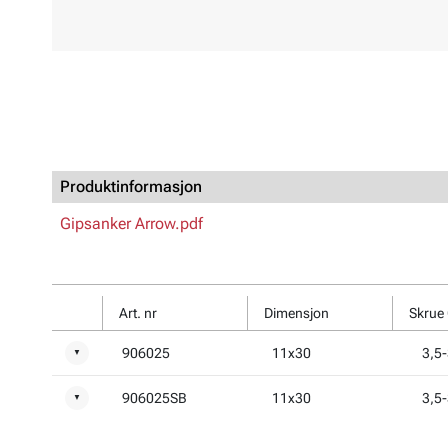
Produktinformasjon
Gipsanker Arrow.pdf
Art. nr
Dimensjon
Skrue
906025
11x30
3,5-
▼
906025SB
11x30
3,5-
▼