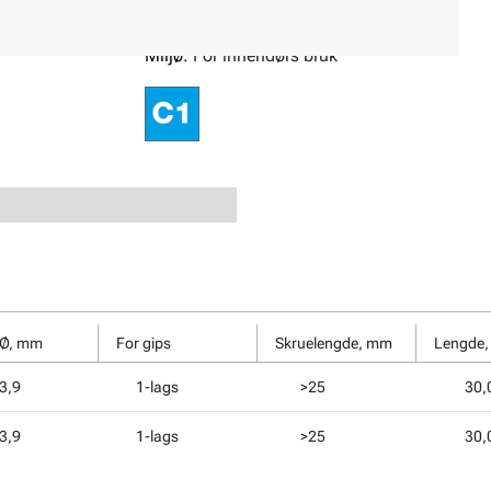
Overflatebehandling:
Gulforzinket
Miljø:
For innendørs bruk
 Ø, mm
For gips
Skruelengde, mm
Lengde,
3,9
1-lags
>25
30,
3,9
1-lags
>25
30,