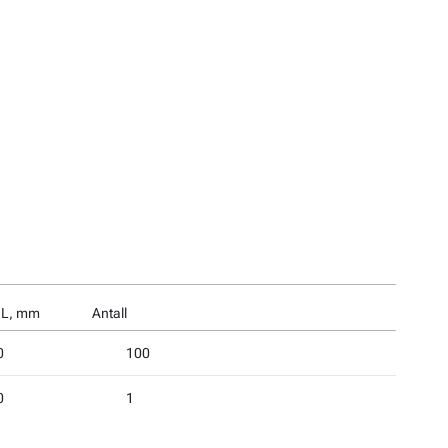
 L, mm
Antall
0
100
0
1