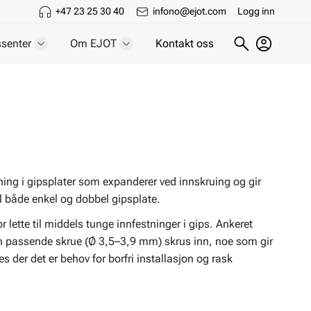
+47 23 25 30 40
infono@ejot.com
Logg inn
senter
Om EJOT
Kontakt oss
ning i gipsplater som expanderer ved innskruing og gir
il både enkel og dobbel gipsplate.
 lette til middels tunge innfestninger i gips. Ankeret
en passende skrue (Ø 3,5–3,9 mm) skrus inn, noe som gir
s der det er behov for borfri installasjon og rask