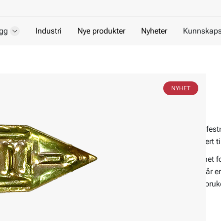
gg
Industri
Nye produkter
Nyheter
Kunnskaps
Gipsanker Arrow
NYHET
Metallanker for gips, uten skrue
Gipsanker Arrow er et metallanker for innfest
en sikker forankring uten forboring. Passert t
Gipsanker Arrow er et metallanker beregnet for
slås inn og ekspanderer bak materialet når 
en stabil og sikker forankring. Produktet bruke
montering.
Materiale:
Stål