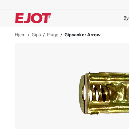
By
Hjem
/
Gips
/
Plugg
/
Gipsanker Arrow