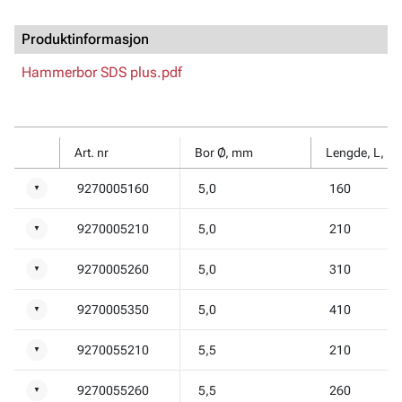
Produktinformasjon
Hammerbor SDS plus.pdf
Art. nr
Bor Ø, mm
Lengde, L, m
9270005160
5,0
160
▼
9270005210
5,0
210
▼
9270005260
5,0
310
▼
9270005350
5,0
410
▼
9270055210
5,5
210
▼
9270055260
5,5
260
▼