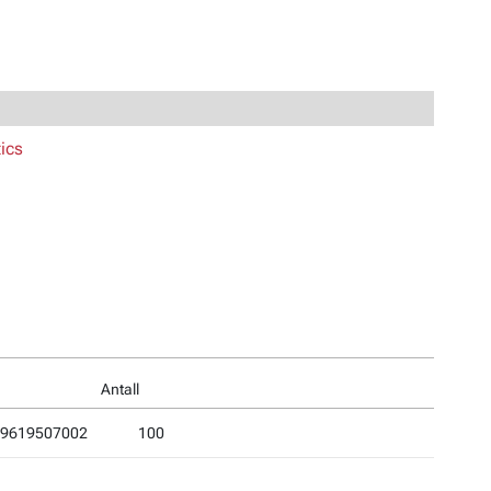
ics
Antall
9619507002
100