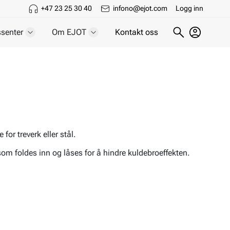
+47 23 25 30 40
infono@ejot.com
Logg inn
senter
Om EJOT
Kontakt oss
or treverk eller stål.
om foldes inn og låses for å hindre kuldebroeffekten.