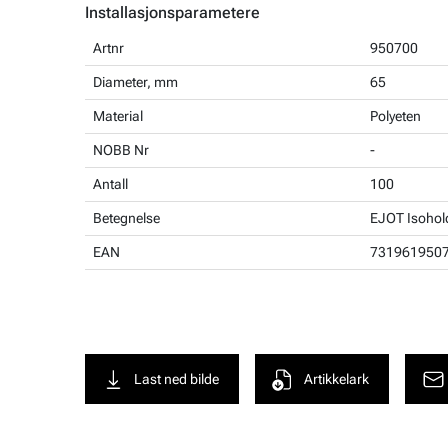
Installasjonsparametere
Artnr
950700
Diameter, mm
65
Material
Polyeten
NOBB Nr
-
Antall
100
Betegnelse
EJOT Isohol
EAN
731961950
Last ned bilde
Artikkelark