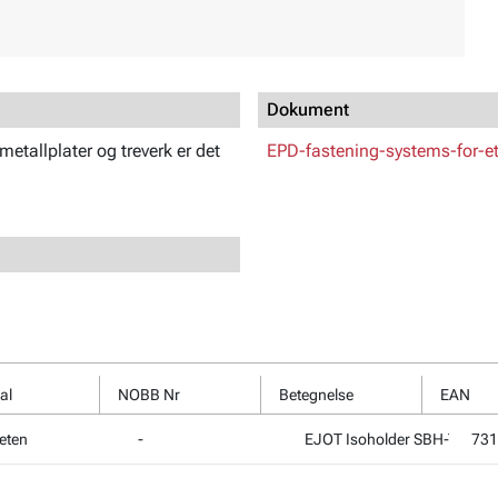
Dokument
tallplater og treverk er det
EPD-fastening-systems-for-et
al
NOBB Nr
Betegnelse
EAN
eten
-
EJOT Isoholder SBH-T 2G
731