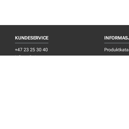
KUNDESERVICE
INFORMAS
+47 23 25 30 40
Produktkata
infono@ejot.com
Privacy noti
ADRESSE
Bærekraft
Generelle sa
EJOT Festesystem AS
Om EJOT
Grinidammen 4
Kontakt oss
N- 1359 Eiksmarka