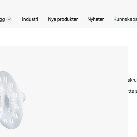
gg
Industri
Nye produkter
Nyheter
Kunnskaps
Isoholder SBH-T
For isolasjonsskrue
Isoholder som kombineres med isoleringskrue f
SBH-T er en isoholder utstyrt med dekkhette s
Materiale:
Polyeten