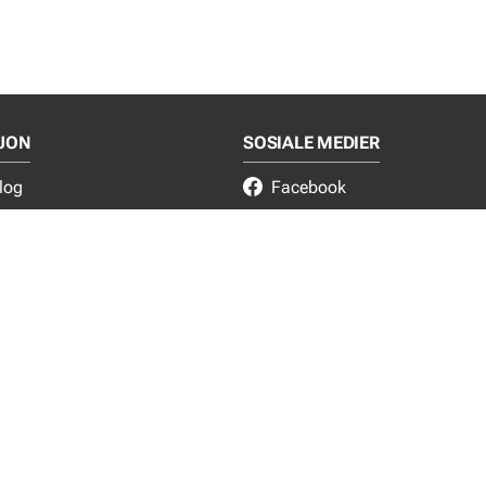
JON
SOSIALE MEDIER
log
Facebook
ce
Instagram
LinkedIn
lgs- og leveringsbetingelser
NYTT FRA EJOT
Nyheter
Nye produkter