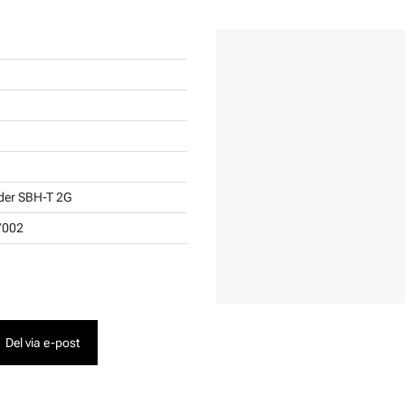
der SBH-T 2G
7002
Del via e-post