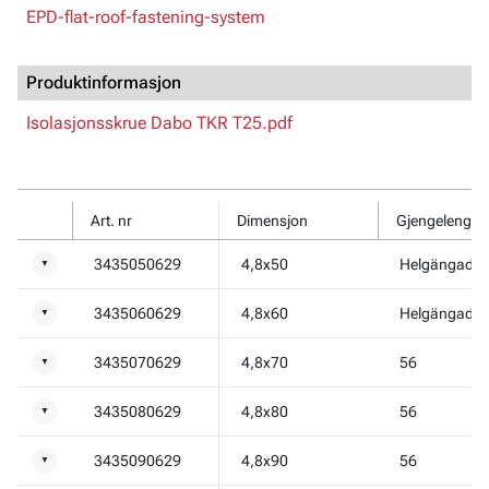
EPD-flat-roof-fastening-system
Produktinformasjon
Isolasjonsskrue Dabo TKR T25.pdf
Art. nr
Dimensjon
3435050629
4,8x50
Helgängad
▼
3435060629
4,8x60
Helgängad
▼
3435070629
4,8x70
56
▼
3435080629
4,8x80
56
▼
3435090629
4,8x90
56
▼