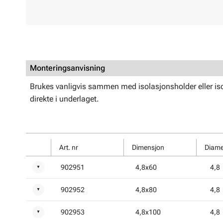
Monteringsanvisning
Brukes vanligvis sammen med isolasjonsholder eller is
direkte i underlaget.
Art. nr
Dimensjon
Diame
902951
4,8x60
4,8
▼
902952
4,8x80
4,8
▼
902953
4,8x100
4,8
▼