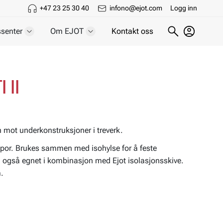
+47 23 25 30 40
infono@ejot.com
Logg inn
senter
Om EJOT
Kontakt oss
 II
 mot underkonstruksjoner i treverk.
por. Brukes sammen med isohylse for å feste
e, også egnet i kombinasjon med Ejot isolasjonsskive.
.