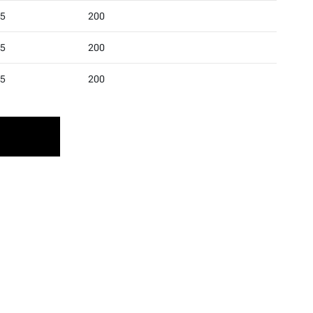
5
200
5
200
5
200