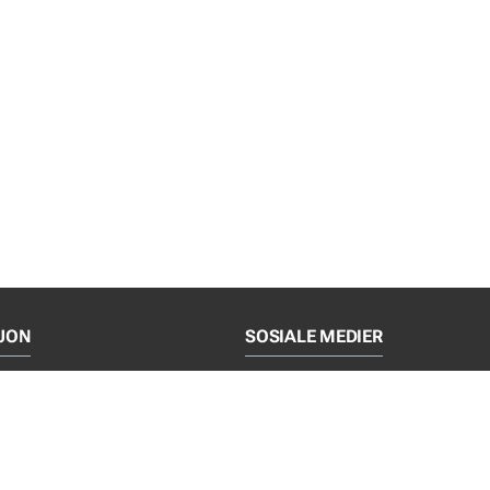
JON
SOSIALE MEDIER
log
Facebook
ce
Instagram
LinkedIn