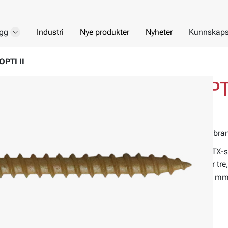
gg
Industri
Nye produkter
Nyheter
Kunnskaps
OPTI II
Isolasjonsskrue OPTI
For treverk
isoleringsskrue for montering av takmembran
Overflatebehandlet isolasjonsskrue med TX-s
takmembraner ved isolering mot stål eller tr
Utstyrt med borspiss, borkapasitet 2x1,5 mm
Materiale:
Stål
Overflatebehandling:
EJOCOAT