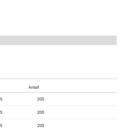
e
Antall
5
200
5
200
5
200