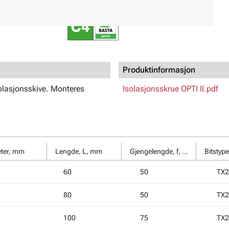
Miljø:
For utendørs bruk
Produktinformasjon
olasjonsskive. Monteres
Isolasjonsskrue OPTI II.pdf
ter, mm
Lengde, L, mm
Gjengelengde, f, mm
Bitstyp
60
50
TX2
80
50
TX2
100
75
TX2