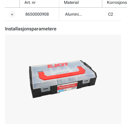
Art. nr
Material
Korrosjonskl
8650000908
Aluminium/Stål
C2
▼
Installasjonsparametere