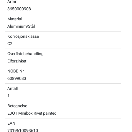
Artnr
8650000908
Material
Aluminium/Stål
Korrosjonsklasse
C2
Overflatebehandling
Elforzinket
NOBB Nr
60899033
Antall
1
Betegnelse
EJOT Minibox Rivet painted
EAN
7319610093610