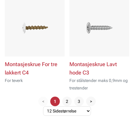
Montasjeskrue For tre
Montasjeskrue Lavt
lakkert C4
hode C3
For teverk
For stålstender maks 0,9mm og
trestender
<
1
2
3
>