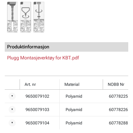
Produktinformasjon
Plugg Montasjeverktøy for KBT.pdf
Art. nr
Material
NOBB Nr
9650079102
Polyamid
60778225
▼
9650079103
Polyamid
60778226
▼
9650079104
Polyamid
60778288
▼