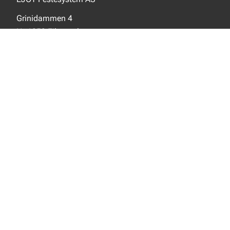
Grinidammen 4
N- 1359 Eiksmarka
SOSIALE MEDIER
Facebook
Instagram
LinkedIn
NYTT FRA EJOT
Nyheter
Nye produkter
INFORMASJON