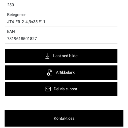
250
Betegnelse
JT4-FR-2-4,9x35 E11
EAN
7319618501827
Last ned bilde
Artikkelark
Del via e-post
Kontakt oss