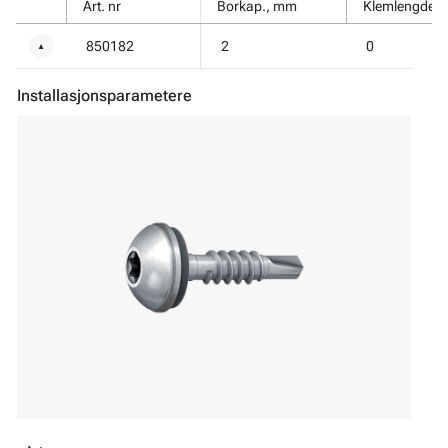
Art. nr
Borkap., mm
Klemlengde,
850182
2
0
▼
Installasjonsparametere