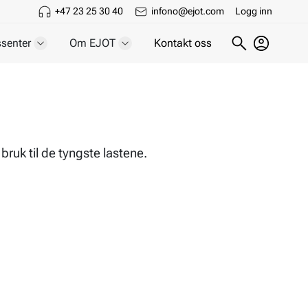
+47 23 25 30 40
infono@ejot.com
Logg inn
senter
Om EJOT
Kontakt oss
 bruk til de tyngste lastene.