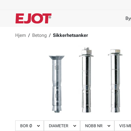
By
Hjem
/
Betong
/
Sikkerhetsanker
BOR Ø
DIAMETER
NOBB NR
VIS M