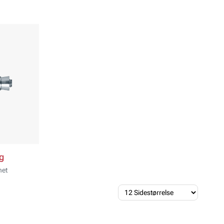
g
net