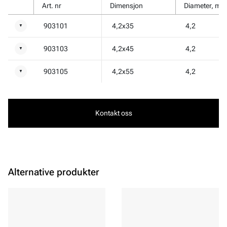
Art. nr
Dimensjon
Diameter, mm
903101
4,2x35
4,2
▼
903103
4,2x45
4,2
▼
903105
4,2x55
4,2
▼
Kontakt oss
Alternative produkter