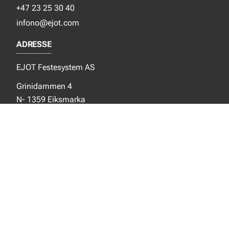
+47 23 25 30 40
infono@ejot.com
ADRESSE
EJOT Festesystem AS
Grinidammen 4
N- 1359 Eiksmarka
SOSIALE MEDIER
Facebook
Instagram
LinkedIn
NYTT FRA EJOT