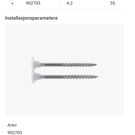
902703
4,2
55
▼
Installasjonsparametere
Artnr
902703