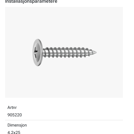
Installasjonsparametere
Artnr
905220
Dimensjon
4,2x25