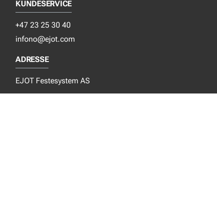
KUNDESERVICE
+47 23 25 30 40
infono@ejot.com
ADRESSE
EJOT Festesystem AS
Grinidammen 4
N- 1359 Eiksmarka
SOSIALE MEDIER
Facebook
Instagram
LinkedIn