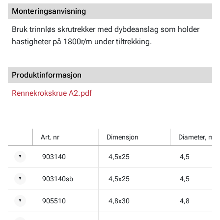
Monteringsanvisning
Bruk trinnløs skrutrekker med dybdeanslag som holder
hastigheter på 1800r/m under tiltrekking.
Produktinformasjon
Rennekrokskrue A2.pdf
Art. nr
Dimensjon
Diameter, mm
903140
4,5x25
4,5
▼
903140sb
4,5x25
4,5
▼
905510
4,8x30
4,8
▼