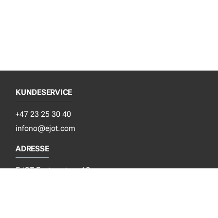
KUNDESERVICE
+47 23 25 30 40
infono@ejot.com
ADRESSE
EJOT Festesystem AS
Grinidammen 4
N- 1359 Eiksmarka