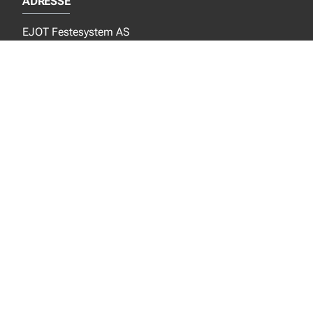
ADRESSE
EJOT Festesystem AS
Grinidammen 4
N- 1359 Eiksmarka
SOSIALE MEDIER
Facebook
Instagram
LinkedIn
NYTT FRA EJOT
Nyheter
Nye produkter