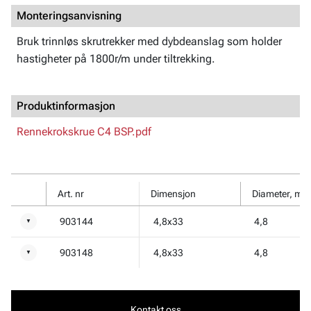
Monteringsanvisning
Bruk trinnløs skrutrekker med dybdeanslag som holder
hastigheter på 1800r/m under tiltrekking.
Produktinformasjon
Rennekrokskrue C4 BSP.pdf
Art. nr
Dimensjon
Diameter, mm
903144
4,8x33
4,8
▼
903148
4,8x33
4,8
▼
Kontakt oss