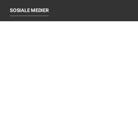
SOSIALE MEDIER
Facebook
Instagram
LinkedIn
NYTT FRA EJOT
Nyheter
Nye produkter
INFORMASJON
Produktkatalog
Privacy notice