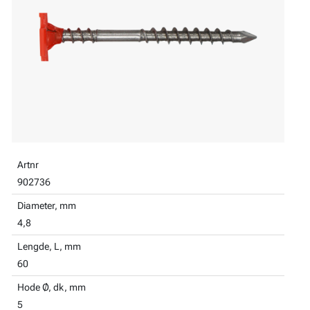
Artnr
902736
Diameter, mm
4,8
Lengde, L, mm
60
Hode Ø, dk, mm
5