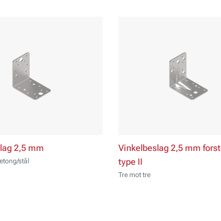
slag 2,5 mm
Vinkelbeslag 2,5 mm forst
etong/stål
type II
Tre mot tre