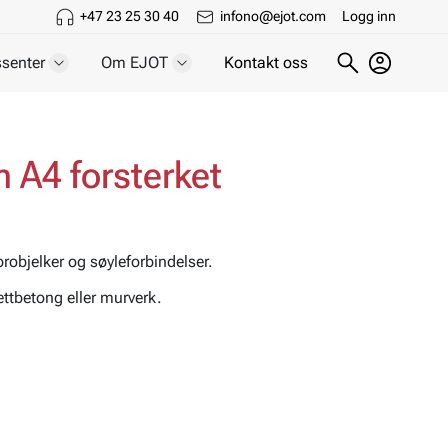
+47 23 25 30 40
infono@ejot.com
Logg inn
senter
Om EJOT
Kontakt oss
 A4 forsterket
brobjelker og søyleforbindelser.
lettbetong eller murverk.