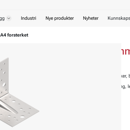
gg
Industri
Nye produkter
Nyheter
Kunnskaps
A4 forsterket
Vinkelbeslag 2,5 mm
Tre mot tre/betong/stål
Brukes til montering av kryssende trebjelker, 
Brukes også til å feste tredetaljer til betong, 
Materiale:
Syrefast stål A4